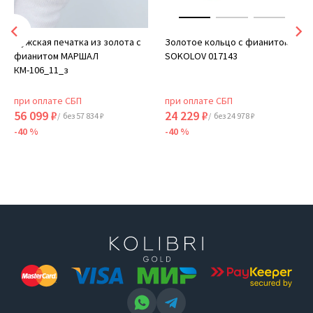
Мужская печатка из золота с
Золотое кольцо с фианитом
фианитом МАРШАЛ
SOKOLOV 017143
КМ-106_11_з
при оплате СБП
при оплате СБП
56 099 ₽
24 229 ₽
/ без 57 834 ₽
/ без 24 978 ₽
-40 %
-40 %