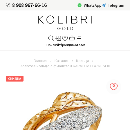
8 908 967-66-16
WhatsApp
Telegram
Главная
Каталог
Кольца
Золотое кольцо с фианитом KARATOV Т147617430
СКИДКА