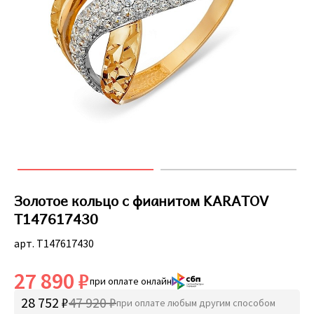
Золотое кольцо с фианитом KARATOV
Т147617430
арт. Т147617430
27 890 ₽
при оплате онлайн
28 752 ₽
47 920 ₽
при оплате любым другим способом