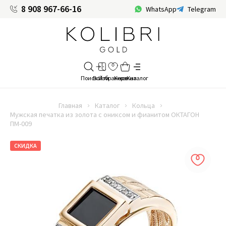
8 908 967-66-16
WhatsApp
Telegram
Главная
Каталог
Кольца
Мужская печатка из золота с ониксом и фианитом ОКТАГОН
ПМ-009
СКИДКА