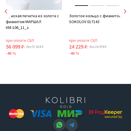
Мужская печатка из золота с
Золотое кольцо с фианитом
фианитом МАРШАЛ
SOKOLOV 017143
КМ-106_11_з
при оплате СБП
при оплате СБП
56 099 ₽
24 229 ₽
/ без 57 834 ₽
/ без 24 978 ₽
-40 %
-40 %