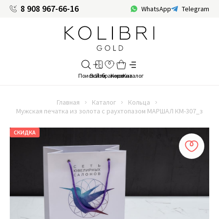
8 908 967-66-16
WhatsApp
Telegram
Главная
Каталог
Кольца
Мужская печатка из золота с раухтопазом МАРШАЛ КМ-307_з
СКИДКА