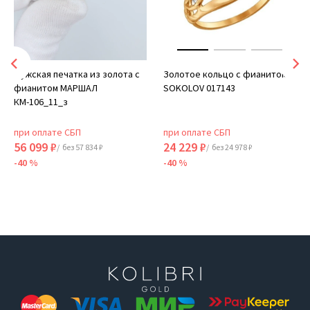
Мужская печатка из золота с
Золотое кольцо с фианитом
фианитом МАРШАЛ
SOKOLOV 017143
КМ-106_11_з
при оплате СБП
при оплате СБП
56 099 ₽
24 229 ₽
/ без 57 834 ₽
/ без 24 978 ₽
-40 %
-40 %