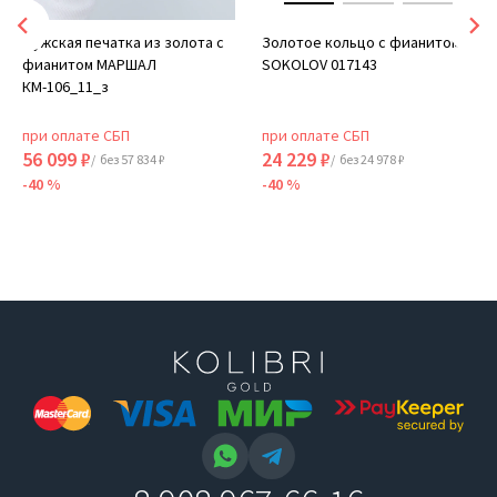
Мужская печатка из золота с
Золотое кольцо с фианитом
фианитом МАРШАЛ
SOKOLOV 017143
КМ-106_11_з
при оплате СБП
при оплате СБП
56 099 ₽
24 229 ₽
/ без 57 834 ₽
/ без 24 978 ₽
-40 %
-40 %