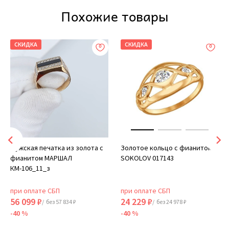
Похожие товары
СКИДКА
СКИДКА
Мужская печатка из золота с
Золотое кольцо с фианитом
фианитом МАРШАЛ
SOKOLOV 017143
КМ-106_11_з
при оплате СБП
при оплате СБП
56 099 ₽
24 229 ₽
/ без 57 834 ₽
/ без 24 978 ₽
-40 %
-40 %