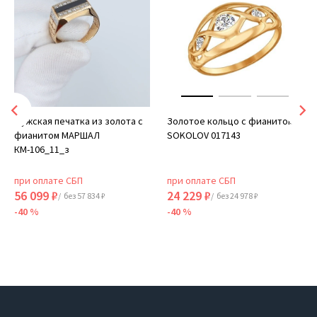
Мужская печатка из золота с
Золотое кольцо с фианитом
фианитом МАРШАЛ
SOKOLOV 017143
КМ-106_11_з
при оплате СБП
при оплате СБП
56 099 ₽
24 229 ₽
/ без 57 834 ₽
/ без 24 978 ₽
-40 %
-40 %