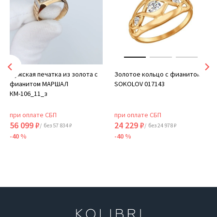
Мужская печатка из золота с
Золотое кольцо с фианитом
фианитом МАРШАЛ
SOKOLOV 017143
КМ-106_11_з
при оплате СБП
при оплате СБП
56 099 ₽
24 229 ₽
/ без 57 834 ₽
/ без 24 978 ₽
-40 %
-40 %