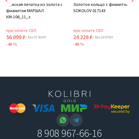
Мужская печатка из золота с
Золотое кольцо с фианитом
фианитом МАРШАЛ
SOKOLOV 017143
КМ-106_11_з
при оплате СБП
при оплате СБП
56 099 ₽
24 229 ₽
/ без 57 834 ₽
/ без 24 978 ₽
-40 %
-40 %
8 908 967-66-16