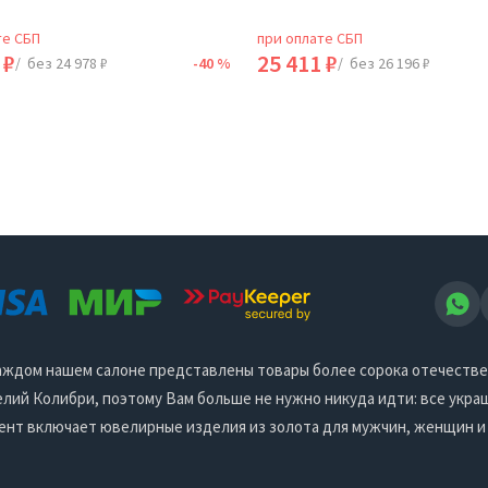
те СБП
при оплате СБП
 ₽
25 411 ₽
/ без 24 978 ₽
-40 %
/ без 26 196 ₽
 каждом нашем салоне представлены товары более сорока отечеств
ий Колибри, поэтому Вам больше не нужно никуда идти: все украш
ент включает ювелирные изделия из золота для мужчин, женщин и