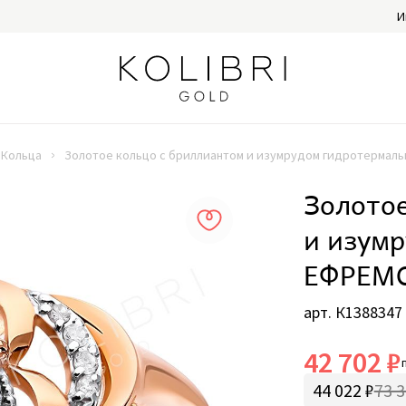
И
Кольца
Золотое кольцо с бриллиантом и изумрудом гидротермал
Золотое
и изум
ЕФРЕМО
арт. К1388347
42 702 ₽
44 022 ₽
73 3