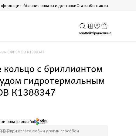
нформация
Условия оплаты и доставки
Статьи
Контакты
ьным ЕФРЕМОВ К1388347
 кольцо с бриллиантом
рудом гидротермальным
В К1388347
при оплате онлайн
70 ₽
при оплате любым другим способом