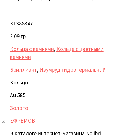
К1388347
2.09 гр.
Кольца с камнями
,
Кольца с цветными
камнями
Бриллиант
,
Изумруд гидротермальный
Кольцо
Au 585
Золото
ь:
ЕФРЕМОВ
В каталоге интернет-магазина Kolibri