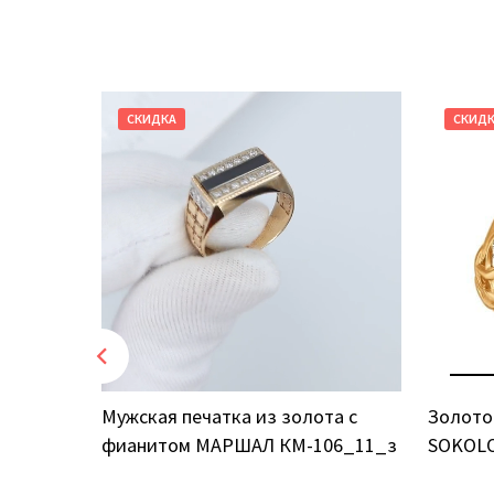
СКИДКА
СКИД
том
Мужская печатка из золота с
Золото
фианитом МАРШАЛ КМ-106_11_з
SOKOLO