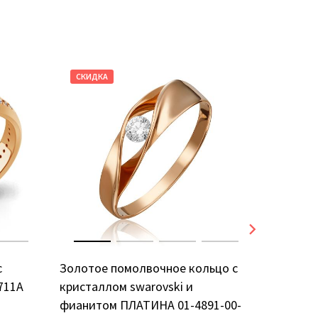
СКИДКА
СКИДКА
с
Золотое помолвочное кольцо с
Золотое
711А
кристаллом swarovski и
фианито
фианитом ПЛАТИНА 01-4891-00-