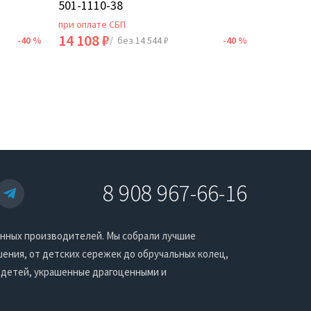
501-1110-38
при оплате СБП
при оплат
14 108 ₽
28 536 
-40 %
/ без 14 544 ₽
-40 %
8 908 967-66-16
енных производителей. Мы собрали лучшие
ения, от детских сережек до обручальных колец,
 детей, украшенные драгоценными и