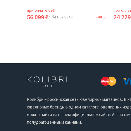
при оплате СБП
при опла
56 099 ₽
24 229
-40 %
/ без 57 834 ₽
-40 %
Колибри – российская сеть ювелирных магазинов. В
ювелирные бренды в одном каталоге ювелирных издел
можно найти на нашем официальном сайте. Ассортим
полудрагоценными камнями.