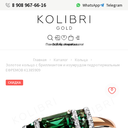
8 908 967-66-16
WhatsApp
Telegram
Главная
Каталог
Кольца
Золотое кольцо с бриллиантом и изумрудом гидротермальным
ЕФРЕМОВ К1385909
СКИДКА