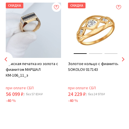
СКИДКА
СКИДКА
Мужская печатка из золота с
Золотое кольцо с фианитом
фианитом МАРШАЛ
SOKOLOV 017143
КМ-106_11_з
при оплате СБП
при оплате СБП
56 099 ₽
24 229 ₽
/ без 57 834 ₽
/ без 24 978 ₽
-40 %
-40 %