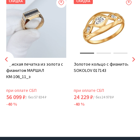
СКИДКА
СКИДКА
Мужская печатка из золота с
Золотое кольцо с фианитом
фианитом МАРШАЛ
SOKOLOV 017143
КМ-106_11_з
при оплате СБП
при оплате СБП
56 099 ₽
24 229 ₽
/ без 57 834 ₽
/ без 24 978 ₽
-40 %
-40 %