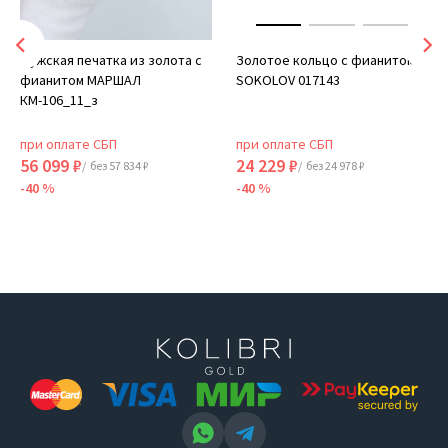
Мужская печатка из золота с
Золотое кольцо с фианитом
фианитом МАРШАЛ
SOKOLOV 017143
КМ-106_11_з
при оплате СБП
при оплате СБП
56 099 ₽
24 229 ₽
/ без 57 834 ₽
/ без 24 978 ₽
-40 %
-40 %