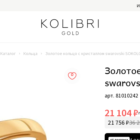
И
Каталог
Кольца
Золотое кольцо с кристаллом swarovski SOKOL
Золотое
swarov
арт. 81010242
21 104 ₽
21 756 ₽
36 2
4 пл