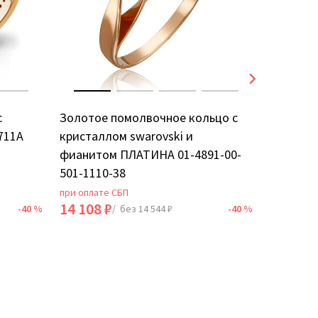
с
Золотое помолвочное кольцо с
Золотое
711А
кристаллом swarovski и
фианито
фианитом ПЛАТИНА 01-4891-00-
501-1110-38
при оплате СБП
при оплат
14 108 ₽
28 536 
-40 %
/ без 14 544 ₽
-40 %