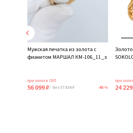
том
Мужская печатка из золота с
Золото
фианитом МАРШАЛ КМ-106_11_з
SOKOLO
при оплате СБП
при опла
56 099 ₽
24 229
-40 %
/ без 57 834 ₽
-40 %