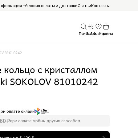
нформация
Условия оплаты и доставки
Статьи
Контакты
OV 81010242
 кольцо с кристаллом
ski SOKOLOV 81010242
при оплате онлайн
60 ₽
при оплате любым другим способом
атежа по
5 439
₽