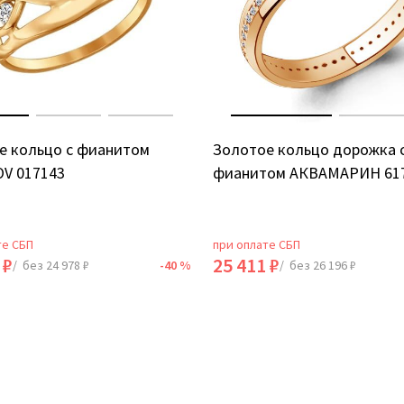
е кольцо с фианитом
Золотое кольцо дорожка 
V 017143
фианитом АКВАМАРИН 61
те СБП
при оплате СБП
 ₽
25 411 ₽
/ без 24 978 ₽
-40 %
/ без 26 196 ₽