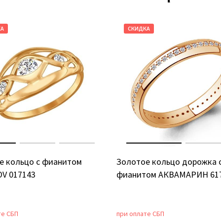
КА
СКИДКА
е кольцо с фианитом
Золотое кольцо дорожка 
V 017143
фианитом АКВАМАРИН 61
те СБП
при оплате СБП