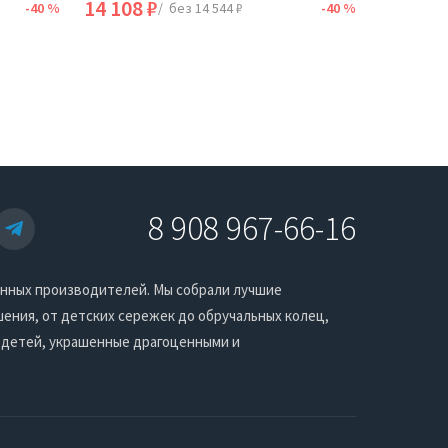
14 108 ₽
28 536 
-40 %
/ без 14 544 ₽
-40 %
8 908 967-66-16
енных производителей. Мы собрали лучшие
ения, от детских сережек до обручальных колец,
 детей, украшенные драгоценными и