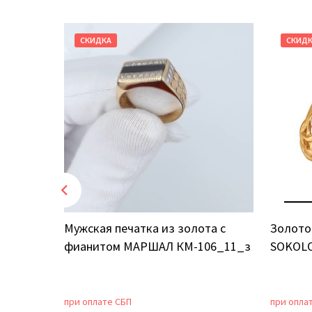
СКИДКА
СКИД
том
Мужская печатка из золота с
Золото
фианитом МАРШАЛ КМ-106_11_з
SOKOLO
при оплате СБП
при опла