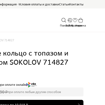
нформация
Условия оплаты и доставки
Статьи
Контакты
OV 714827
 кольцо с топазом и
ом SOKOLOV 714827
при оплате онлайн
90 ₽
при оплате любым другим способом
атежа по
10 018
₽