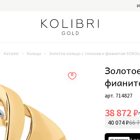
И
Каталог
Кольца
Золотое кольцо с топазом и фианитом SOKOL
Золотое
фианит
арт. 714827
38 872 ₽
40 074 ₽
66 7
4 пл