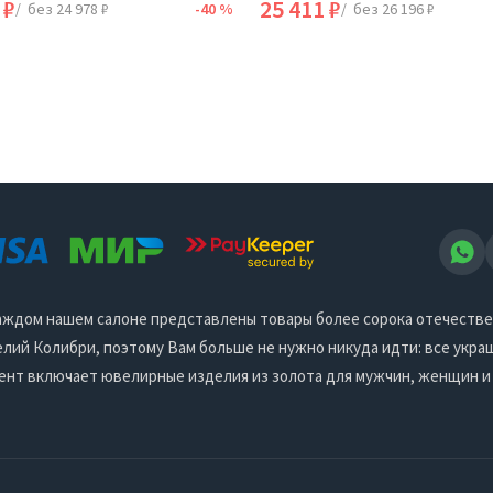
 ₽
25 411 ₽
/ без 24 978 ₽
-40 %
/ без 26 196 ₽
 каждом нашем салоне представлены товары более сорока отечеств
ий Колибри, поэтому Вам больше не нужно никуда идти: все украш
ент включает ювелирные изделия из золота для мужчин, женщин и