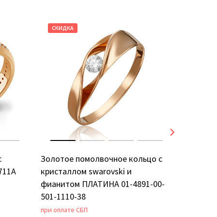
СКИДКА
СКИДКА
с
Золотое помолвочное кольцо с
Золотое
711А
кристаллом swarovski и
фианито
фианитом ПЛАТИНА 01-4891-00-
501-1110-38
при оплате СБП
при оплат