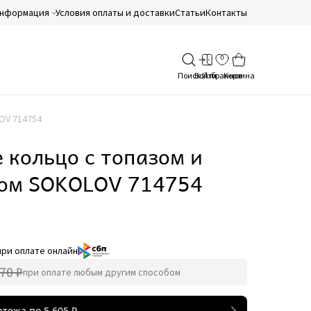
нформация
Условия оплаты и доставки
Статьи
Контакты
OV 714754
 кольцо с топазом и
ом SOKOLOV 714754
при оплате онлайн
70 ₽
при оплате любым другим способом
атежа по
5 605
₽