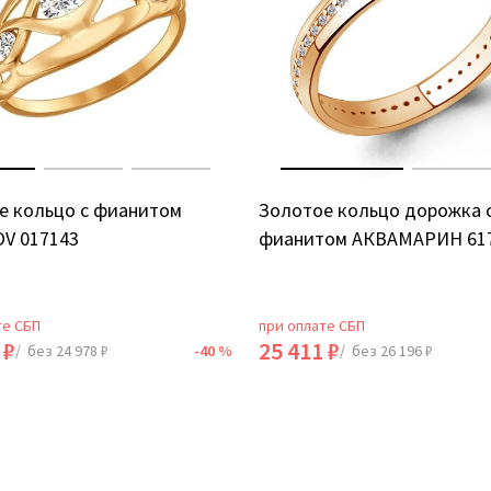
е кольцо с фианитом
Золотое кольцо дорожка 
V 017143
фианитом АКВАМАРИН 61
те СБП
при оплате СБП
 ₽
25 411 ₽
/ без 24 978 ₽
-40 %
/ без 26 196 ₽