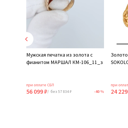
том
Мужская печатка из золота с
Золото
фианитом МАРШАЛ КМ-106_11_з
SOKOLO
при оплате СБП
при опла
56 099 ₽
24 229
-40 %
/ без 57 834 ₽
-40 %