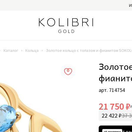
И
Каталог
Кольца
Золотое кольцо с топазом и фианитом SOKOL
Золотое
фианит
арт. 714754
21 750 ₽
22 422 ₽
37 3
4 пл