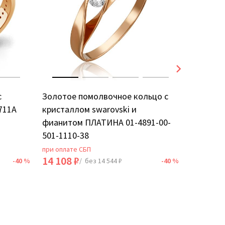
с
Золотое помолвочное кольцо с
Золотое
711А
кристаллом swarovski и
фианито
фианитом ПЛАТИНА 01-4891-00-
501-1110-38
при оплате СБП
при оплат
14 108 ₽
28 536 
-40 %
/ без 14 544 ₽
-40 %