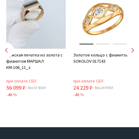
Мужская печатка из золота с
Золотое кольцо с фианитом
фианитом МАРШАЛ
SOKOLOV 017143
КМ-106_11_з
при оплате СБП
при оплате СБП
56 099 ₽
24 229 ₽
/ без 57 834 ₽
/ без 24 978 ₽
-40 %
-40 %