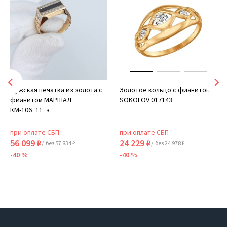
Мужская печатка из золота с
Золотое кольцо с фианитом
фианитом МАРШАЛ
SOKOLOV 017143
КМ-106_11_з
при оплате СБП
при оплате СБП
56 099 ₽
24 229 ₽
/ без 57 834 ₽
/ без 24 978 ₽
-40 %
-40 %