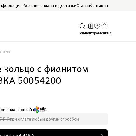
нформация
Условия оплаты и доставки
Статьи
Контакты
054200
 кольцо с фианитом
КА 50054200
при оплате онлайн
20 ₽
при оплате любым другим способом
атежа по
6 438
₽