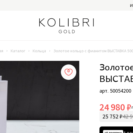
И
ая
Каталог
Кольца
Золотое кольцо с фианитом ВЫСТАВКА 50
Золотое
ВЫСТАВ
арт. 50054200
24 980 ₽
25 752 ₽
42 9
4 пл