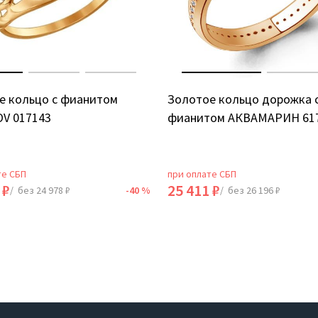
е кольцо с фианитом
Золотое кольцо дорожка 
V 017143
фианитом АКВАМАРИН 61
те СБП
при оплате СБП
 ₽
25 411 ₽
/ без 24 978 ₽
-40 %
/ без 26 196 ₽