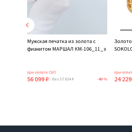
том
Мужская печатка из золота с
Золото
фианитом МАРШАЛ КМ-106_11_з
SOKOLO
при оплате СБП
при опла
56 099 ₽
24 229
-40 %
/ без 57 834 ₽
-40 %