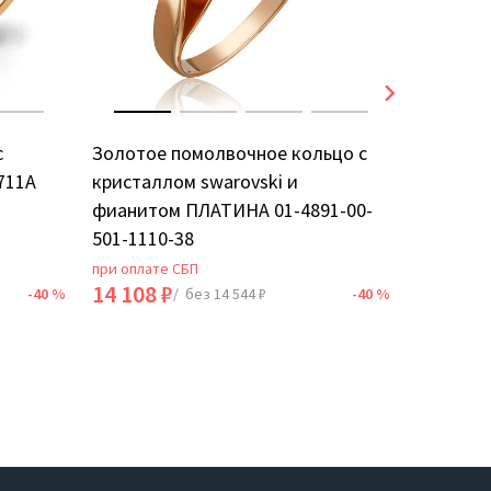
с
Золотое помолвочное кольцо с
Золотое
711А
кристаллом swarovski и
фианито
фианитом ПЛАТИНА 01-4891-00-
501-1110-38
при оплате СБП
при оплат
14 108 ₽
28 536 
-40 %
/ без 14 544 ₽
-40 %