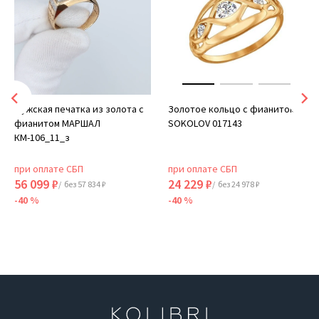
Мужская печатка из золота с
Золотое кольцо с фианитом
фианитом МАРШАЛ
SOKOLOV 017143
КМ-106_11_з
при оплате СБП
при оплате СБП
56 099 ₽
24 229 ₽
/ без 57 834 ₽
/ без 24 978 ₽
-40 %
-40 %