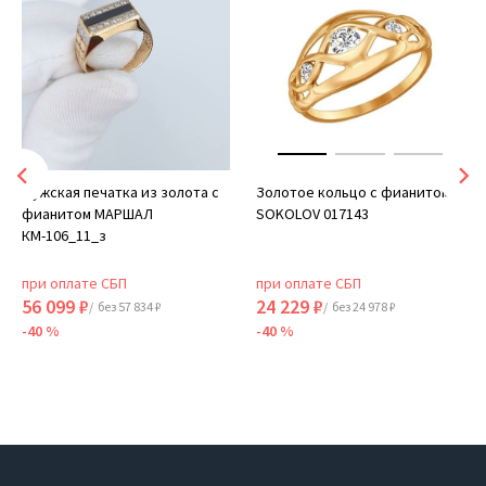
Мужская печатка из золота с
Золотое кольцо с фианитом
фианитом МАРШАЛ
SOKOLOV 017143
КМ-106_11_з
при оплате СБП
при оплате СБП
56 099 ₽
24 229 ₽
/ без 57 834 ₽
/ без 24 978 ₽
-40 %
-40 %