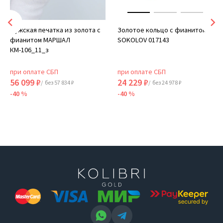
Мужская печатка из золота с
Золотое кольцо с фианитом
фианитом МАРШАЛ
SOKOLOV 017143
КМ-106_11_з
при оплате СБП
при оплате СБП
56 099 ₽
24 229 ₽
/ без 57 834 ₽
/ без 24 978 ₽
-40 %
-40 %