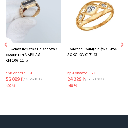
Мужская печатка из золота с
Золотое кольцо с фианитом
фианитом МАРШАЛ
SOKOLOV 017143
КМ-106_11_з
при оплате СБП
при оплате СБП
56 099 ₽
24 229 ₽
/ без 57 834 ₽
/ без 24 978 ₽
-40 %
-40 %