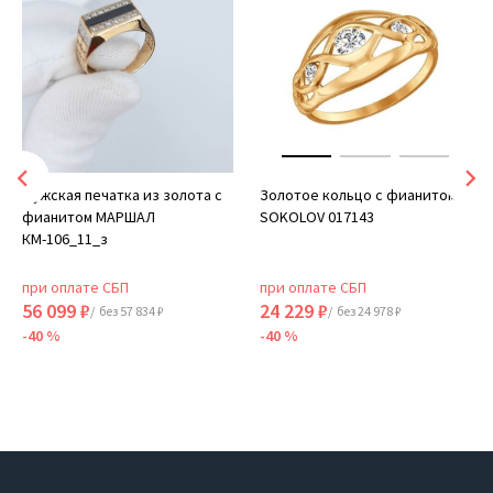
Мужская печатка из золота с
Золотое кольцо с фианитом
фианитом МАРШАЛ
SOKOLOV 017143
КМ-106_11_з
при оплате СБП
при оплате СБП
56 099 ₽
24 229 ₽
/ без 57 834 ₽
/ без 24 978 ₽
-40 %
-40 %