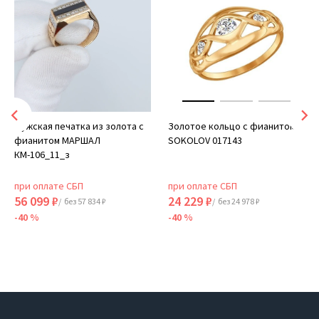
Мужская печатка из золота с
Золотое кольцо с фианитом
фианитом МАРШАЛ
SOKOLOV 017143
КМ-106_11_з
при оплате СБП
при оплате СБП
56 099 ₽
24 229 ₽
/ без 57 834 ₽
/ без 24 978 ₽
-40 %
-40 %