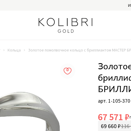
И
г
Кольца
Золотое помолвочное кольцо с бриллиантом МАСТЕР Б
Золотое
брилли
БРИЛЛИ
арт. 1-105-370
67 571 ₽
69 660 ₽
116 