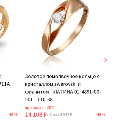
с
Золотое помолвочное кольцо с
Золотое
711А
кристаллом swarovski и
фианито
фианитом ПЛАТИНА 01-4891-00-
501-1110-38
при оплате СБП
при оплат
14 108 ₽
28 536 
-40 %
/ без 14 544 ₽
-40 %