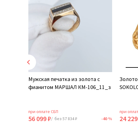
том
Мужская печатка из золота с
Золото
фианитом МАРШАЛ КМ-106_11_з
SOKOLO
при оплате СБП
при опла
56 099 ₽
24 229
-40 %
/ без 57 834 ₽
-40 %