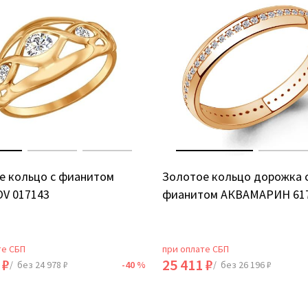
е кольцо с фианитом
Золотое кольцо дорожка 
V 017143
фианитом АКВАМАРИН 61
те СБП
при оплате СБП
 ₽
25 411 ₽
/ без 24 978 ₽
-40 %
/ без 26 196 ₽