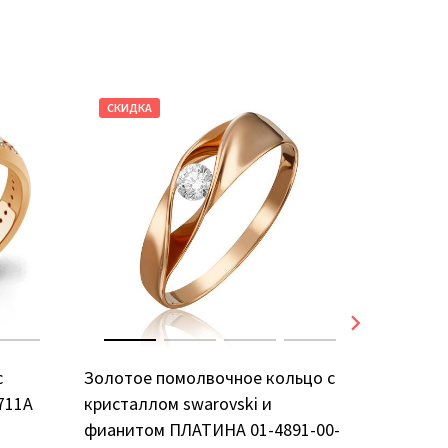
СКИДКА
СКИДКА
с
Золотое помолвочное кольцо с
Золотое
711А
кристаллом swarovski и
фианито
фианитом ПЛАТИНА 01-4891-00-