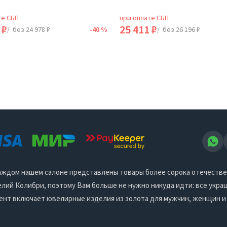
те СБП
при оплате СБП
 ₽
25 411 ₽
/ без 24 978 ₽
-40 %
/ без 26 196 ₽
 каждом нашем салоне представлены товары более сорока отечеств
ий Колибри, поэтому Вам больше не нужно никуда идти: все украш
ент включает ювелирные изделия из золота для мужчин, женщин и