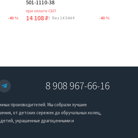
501-1110-38
при оплате СБП
при оплат
14 108 ₽
28 536 
-40 %
/ без 14 544 ₽
-40 %
8 908 967-66-16
енных производителей. Мы собрали лучшие
ения, от детских сережек до обручальных колец,
 детей, украшенные драгоценными и