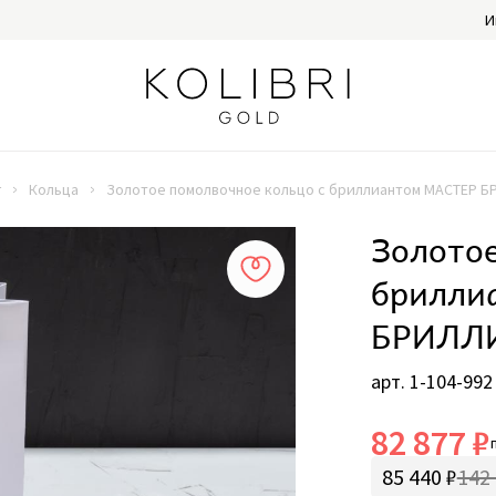
И
г
Кольца
Золотое помолвочное кольцо с бриллиантом МАСТЕР Б
Золотое
брилли
БРИЛЛИ
арт. 1-104-992
82 877 ₽
85 440 ₽
142 