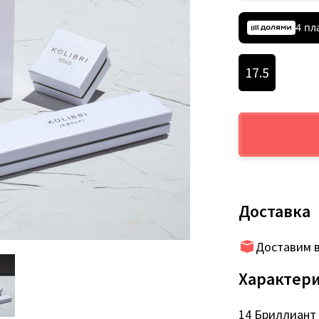
4 пл
17.5
Доставка
Доставим в
Характер
14 Бриллиант К