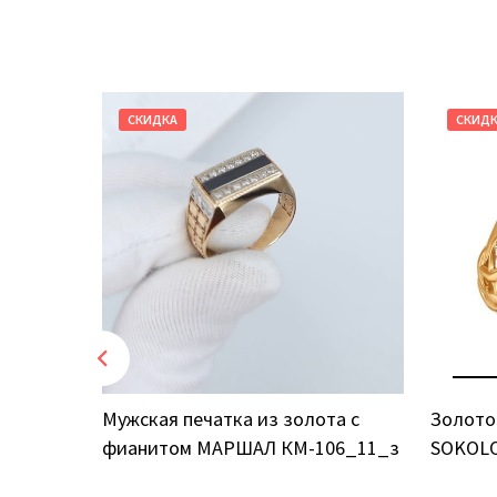
СКИДКА
СКИД
том
Мужская печатка из золота с
Золото
фианитом МАРШАЛ КМ-106_11_з
SOKOLO