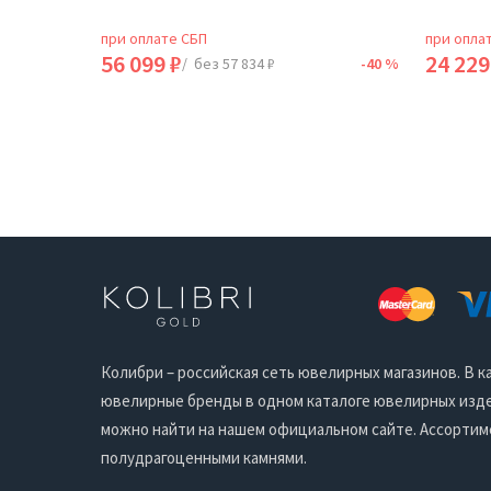
при оплате СБП
при опла
56 099 ₽
24 229
-40 %
/ без 57 834 ₽
-40 %
Колибри – российская сеть ювелирных магазинов. В
ювелирные бренды в одном каталоге ювелирных издел
можно найти на нашем официальном сайте. Ассортим
полудрагоценными камнями.