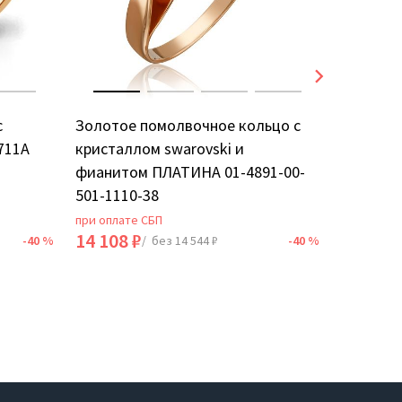
с
Золотое помолвочное кольцо с
Золотое
711А
кристаллом swarovski и
фианито
фианитом ПЛАТИНА 01-4891-00-
501-1110-38
при оплате СБП
при оплат
14 108 ₽
28 536 
-40 %
/ без 14 544 ₽
-40 %