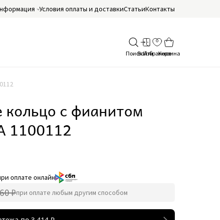
нформация
Условия оплаты и доставки
Статьи
Контакты
0112
 кольцо с фианитом
 1100112
при оплате онлайн
60 ₽
при оплате любым другим способом
атежа по
3 414
₽