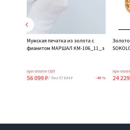
том
Мужская печатка из золота с
Золото
фианитом МАРШАЛ КМ-106_11_з
SOKOLO
при оплате СБП
при опла
56 099 ₽
24 229
-40 %
/ без 57 834 ₽
-40 %