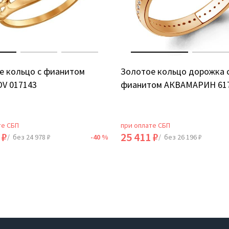
е кольцо с фианитом
Золотое кольцо дорожка 
V 017143
фианитом АКВАМАРИН 61
те СБП
при оплате СБП
 ₽
25 411 ₽
/ без 24 978 ₽
-40 %
/ без 26 196 ₽