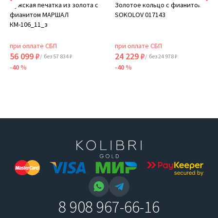
Мужская печатка из золота с
Золотое кольцо с фианитом
фианитом МАРШАЛ
SOKOLOV 017143
КМ-106_11_з
при оплате СБП
при оплате СБП
56 099 ₽
24 229 ₽
/ без 57 834 ₽
/ без 24 978 ₽
-40 %
-40 %
8 908 967-66-16