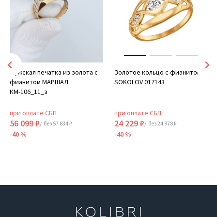
Мужская печатка из золота с
Золотое кольцо с фианитом
фианитом МАРШАЛ
SOKOLOV 017143
КМ-106_11_з
при оплате СБП
при оплате СБП
56 099 ₽
24 229 ₽
/ без 57 834 ₽
/ без 24 978 ₽
-40 %
-40 %