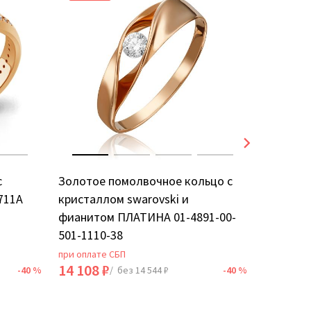
с
Золотое помолвочное кольцо с
Золотое
711А
кристаллом swarovski и
фианито
фианитом ПЛАТИНА 01-4891-00-
501-1110-38
при оплате СБП
при оплат
14 108 ₽
28 536 
-40 %
/ без 14 544 ₽
-40 %