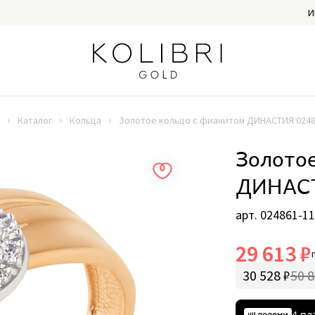
И
Каталог
Кольца
Золотое кольцо с фианитом ДИНАСТИЯ 0248
Золотое
ДИНАСТ
арт. 024861-1
29 613 ₽
30 528 ₽
50 8
4 пл