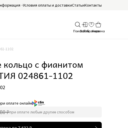
нформация
Условия оплаты и доставки
Статьи
Контакты
61-1102
 кольцо с фианитом
ИЯ 024861-1102
102
при оплате онлайн
80 ₽
при оплате любым другим способом
атежа по
7 632
₽