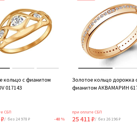
е кольцо с фианитом
Золотое кольцо дорожка 
V 017143
фианитом АКВАМАРИН 61
те СБП
при оплате СБП
 ₽
25 411 ₽
/ без 24 978 ₽
-40 %
/ без 26 196 ₽