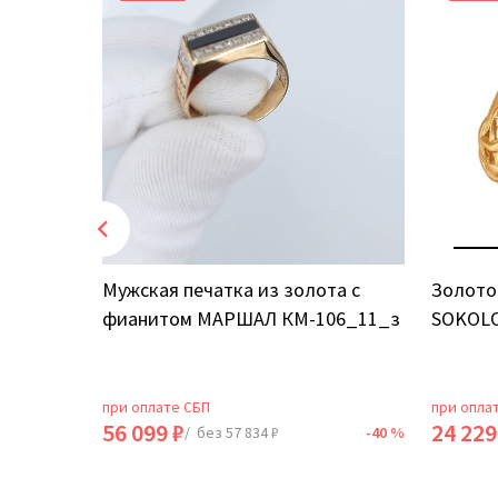
том
Мужская печатка из золота с
Золото
фианитом МАРШАЛ КМ-106_11_з
SOKOLO
при оплате СБП
при опла
56 099 ₽
24 229
-40 %
/ без 57 834 ₽
-40 %