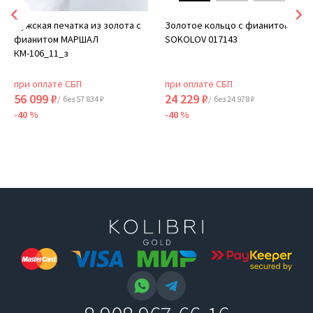
Мужская печатка из золота с
Золотое кольцо с фианитом
фианитом МАРШАЛ
SOKOLOV 017143
КМ-106_11_з
при оплате СБП
при оплате СБП
56 099 ₽
24 229 ₽
/ без 57 834 ₽
/ без 24 978 ₽
-40 %
-40 %