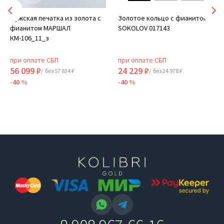
Мужская печатка из золота с
Золотое кольцо с фианитом
фианитом МАРШАЛ
SOKOLOV 017143
КМ-106_11_з
при оплате СБП
при оплате СБП
56 099 ₽
24 229 ₽
/ без 57 834 ₽
/ без 24 978 ₽
-40 %
-40 %