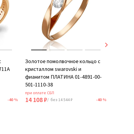
с
Золотое помолвочное кольцо с
Золотое
711А
кристаллом swarovski и
фианито
фианитом ПЛАТИНА 01-4891-00-
501-1110-38
при оплате СБП
при оплат
14 108 ₽
28 536 
-40 %
/ без 14 544 ₽
-40 %