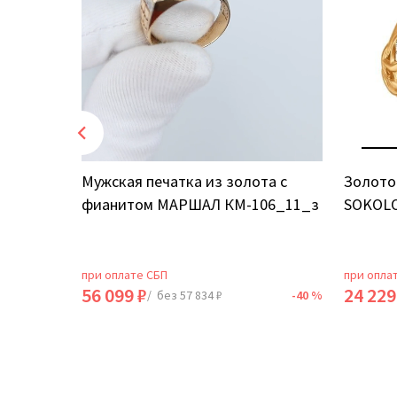
том
Мужская печатка из золота с
Золото
фианитом МАРШАЛ КМ-106_11_з
SOKOLO
при оплате СБП
при опла
56 099 ₽
24 229
-40 %
/ без 57 834 ₽
-40 %