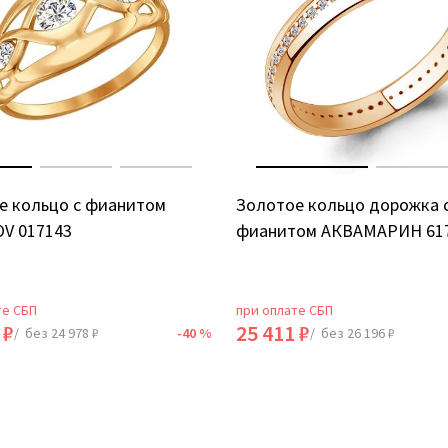
е кольцо с фианитом
Золотое кольцо дорожка 
V 017143
фианитом АКВАМАРИН 61
те СБП
при оплате СБП
 ₽
25 411 ₽
/ без 24 978 ₽
-40 %
/ без 26 196 ₽