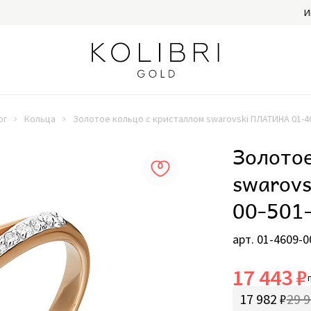
И
ог
Кольца
Золотое кольцо с кристаллом swarovski ПЛАТИНА 01-46
Золотое
swarov
00-501
арт. 01-4609-0
17 443 ₽
17 982 ₽
29 9