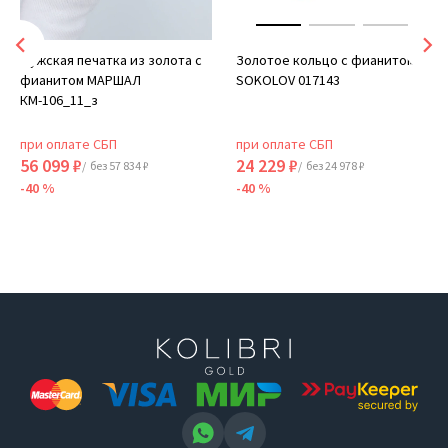
Мужская печатка из золота с
Золотое кольцо с фианитом
фианитом МАРШАЛ
SOKOLOV 017143
КМ-106_11_з
при оплате СБП
при оплате СБП
56 099 ₽
24 229 ₽
/ без 57 834 ₽
/ без 24 978 ₽
-40 %
-40 %