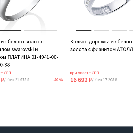
из белого золота с
Кольцо дорожка из белог
лом swarovski и
золота с фианитом АТОЛЛ
ом ПЛАТИНА 01-4941-00-
0-38
те СБП
при оплате СБП
 ₽
16 692 ₽
/ без 21 978 ₽
-40 %
/ без 17 208 ₽