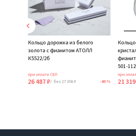
 с
Кольцо дорожка из белого
Кольцо 
I20868D
золота с фианитом АТОЛЛ
кристал
К5522/2б
фианит
501-112
при оплате СБП
при опла
26 487 ₽
21 319
-40 %
/ без 27 306 ₽
-40 %