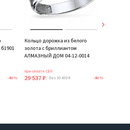
о
Кольцо дорожка из белого
Кольцо 
 б1901
золота с бриллиантом
золота 
АЛМАЗНЫЙ ДОМ 04-12-0014
12236-2
при оплате СБП
при оплат
29 537 ₽
48 743 
-40 %
/ без 30 450 ₽
-40 %