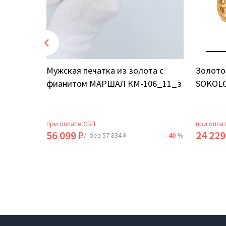
том
Мужская печатка из золота с
Золото
фианитом МАРШАЛ КМ-106_11_з
SOKOLO
при оплате СБП
при опла
56 099 ₽
24 229
-40 %
/ без 57 834 ₽
-40 %