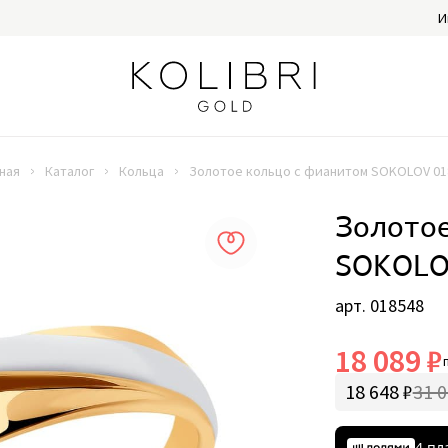
И
ная
Каталог
Кольца
Золотое кольцо с фианитом SOKOLOV 01
Золотое
SOKOLO
арт. 018548
18 089 ₽
18 648 ₽
31 0
4 пл