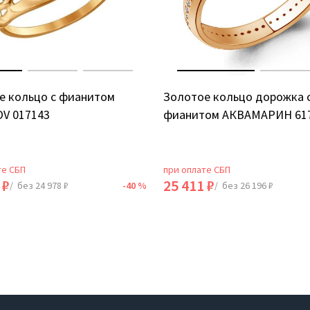
е кольцо с фианитом
Золотое кольцо дорожка 
V 017143
фианитом АКВАМАРИН 61
те СБП
при оплате СБП
 ₽
25 411 ₽
/ без 24 978 ₽
-40 %
/ без 26 196 ₽