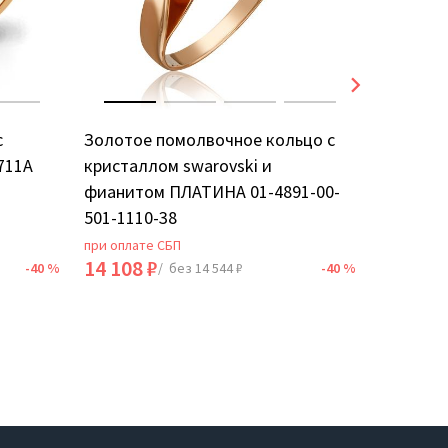
с
Золотое помолвочное кольцо с
Золотое
711А
кристаллом swarovski и
фианито
фианитом ПЛАТИНА 01-4891-00-
501-1110-38
при оплате СБП
при оплат
14 108 ₽
28 536 
-40 %
/ без 14 544 ₽
-40 %