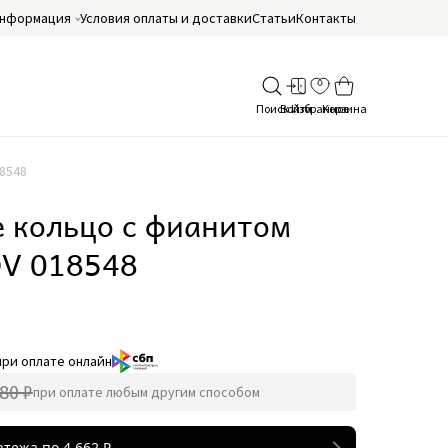
нформация
Условия оплаты и доставки
Статьи
Контакты
8548
 кольцо с фианитом
V 018548
при оплате онлайн
80 ₽
при оплате любым другим способом
атежа по
4 662
₽