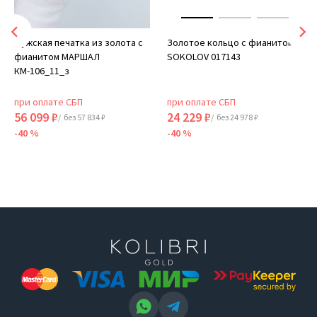
Мужская печатка из золота с
Золотое кольцо с фианитом
фианитом МАРШАЛ
SOKOLOV 017143
КМ-106_11_з
при оплате СБП
при оплате СБП
56 099 ₽
24 229 ₽
/ без 57 834 ₽
/ без 24 978 ₽
-40 %
-40 %