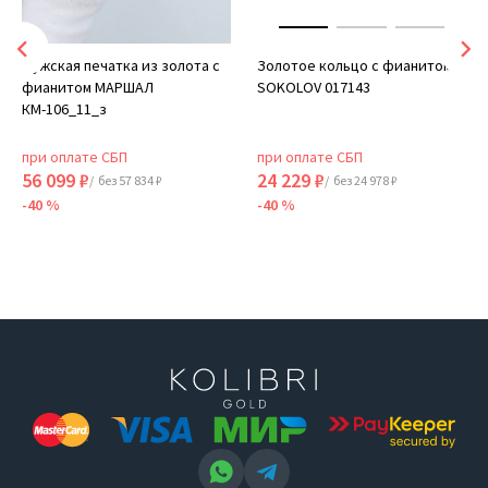
Мужская печатка из золота с
Золотое кольцо с фианитом
фианитом МАРШАЛ
SOKOLOV 017143
КМ-106_11_з
при оплате СБП
при оплате СБП
56 099 ₽
24 229 ₽
/ без 57 834 ₽
/ без 24 978 ₽
-40 %
-40 %