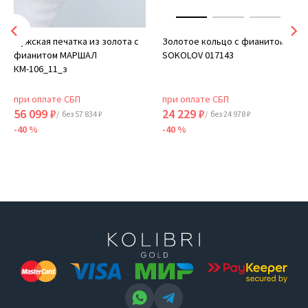
Мужская печатка из золота с
Золотое кольцо с фианитом
фианитом МАРШАЛ
SOKOLOV 017143
КМ-106_11_з
при оплате СБП
при оплате СБП
56 099 ₽
24 229 ₽
/ без 57 834 ₽
/ без 24 978 ₽
-40 %
-40 %