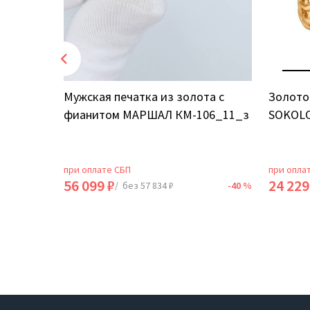
том
Мужская печатка из золота с
Золото
фианитом МАРШАЛ КМ-106_11_з
SOKOLO
при оплате СБП
при опла
56 099 ₽
24 229
-40 %
/ без 57 834 ₽
-40 %