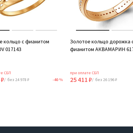
е кольцо с фианитом
Золотое кольцо дорожка 
V 017143
фианитом АКВАМАРИН 61
те СБП
при оплате СБП
 ₽
25 411 ₽
/ без 24 978 ₽
-40 %
/ без 26 196 ₽