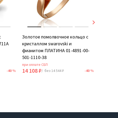
с
Золотое помолвочное кольцо с
Золотое
711А
кристаллом swarovski и
фианито
фианитом ПЛАТИНА 01-4891-00-
501-1110-38
при оплате СБП
при оплат
14 108 ₽
28 536 
-40 %
/ без 14 544 ₽
-40 %