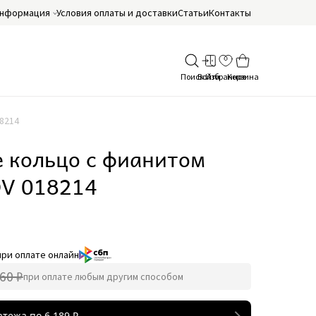
нформация
Условия оплаты и доставки
Статьи
Контакты
8214
 кольцо с фианитом
V 018214
при оплате онлайн
60 ₽
при оплате любым другим способом
атежа по
6 189
₽