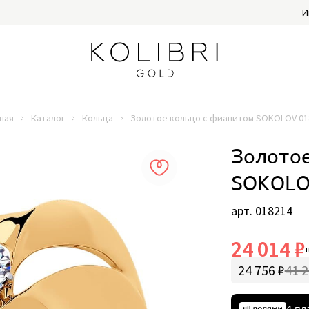
И
ная
Каталог
Кольца
Золотое кольцо с фианитом SOKOLOV 01
Золотое
SOKOLO
арт. 018214
24 014 ₽
24 756 ₽
41 2
4 пл