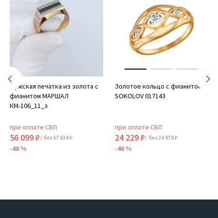
Мужская печатка из золота с
Золотое кольцо с фианитом
фианитом МАРШАЛ
SOKOLOV 017143
КМ-106_11_з
при оплате СБП
при оплате СБП
56 099 ₽
24 229 ₽
/ без 57 834 ₽
/ без 24 978 ₽
-40 %
-40 %