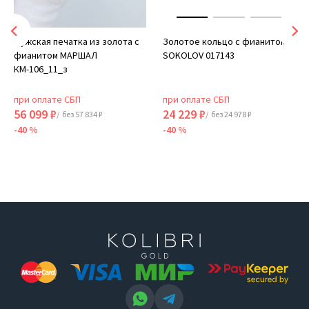
Мужская печатка из золота с
Золотое кольцо с фианитом
фианитом МАРШАЛ
SOKOLOV 017143
КМ-106_11_з
при оплате СБП
при оплате СБП
56 099 ₽
24 229 ₽
/ без 57 834 ₽
/ без 24 978 ₽
-40 %
-40 %