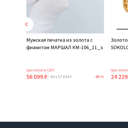
том
Мужская печатка из золота с
Золото
фианитом МАРШАЛ КМ-106_11_з
SOKOLO
при оплате СБП
при опла
56 099 ₽
24 229
-40 %
/ без 57 834 ₽
-40 %