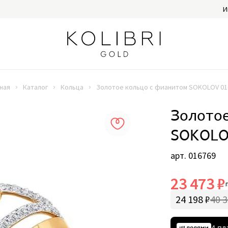
И
ная
Каталог
Кольца
Золотое кольцо с фианитом SOKOLOV 01
Золотое
SOKOLO
арт. 016769
23 473 ₽
24 198 ₽
40 3
4 пл