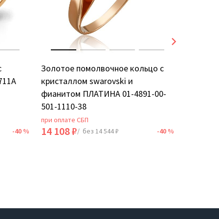
с
Золотое помолвочное кольцо с
Золотое
711А
кристаллом swarovski и
фианито
фианитом ПЛАТИНА 01-4891-00-
501-1110-38
при оплате СБП
при оплат
14 108 ₽
28 536 
-40 %
/ без 14 544 ₽
-40 %