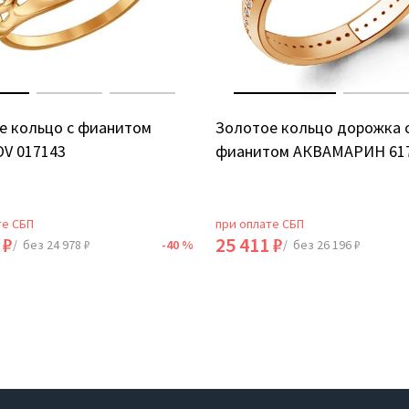
е кольцо с фианитом
Золотое кольцо дорожка 
V 017143
фианитом АКВАМАРИН 61
те СБП
при оплате СБП
 ₽
25 411 ₽
/ без 24 978 ₽
-40 %
/ без 26 196 ₽