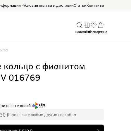
нформация
Условия оплаты и доставки
Статьи
Контакты
6769
 кольцо с фианитом
V 016769
при оплате онлайн
30 ₽
при оплате любым другим способом
атежа по
6 049
₽