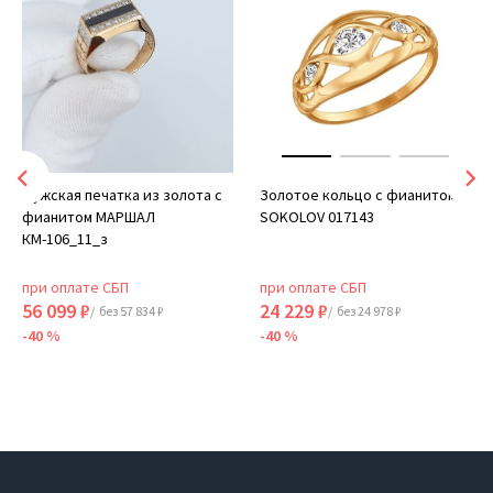
Мужская печатка из золота с
Золотое кольцо с фианитом
фианитом МАРШАЛ
SOKOLOV 017143
КМ-106_11_з
при оплате СБП
при оплате СБП
56 099 ₽
24 229 ₽
/ без 57 834 ₽
/ без 24 978 ₽
-40 %
-40 %