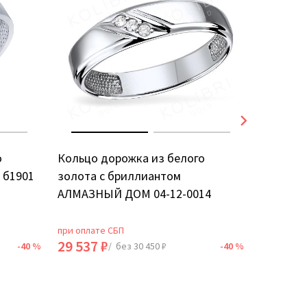
о
Кольцо дорожка из белого
Кольцо 
 б1901
золота с бриллиантом
золота 
АЛМАЗНЫЙ ДОМ 04-12-0014
12236-2
при оплате СБП
при оплат
29 537 ₽
48 743 
-40 %
/ без 30 450 ₽
-40 %