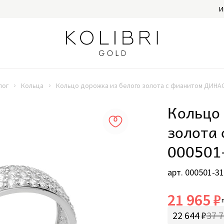
И
лог
Кольца
Кольцо дорожка из белого золота с фианитом ДИНАС
Кольцо 
золота
000501
арт. 000501-3
21 965 ₽
22 644 ₽
37 7