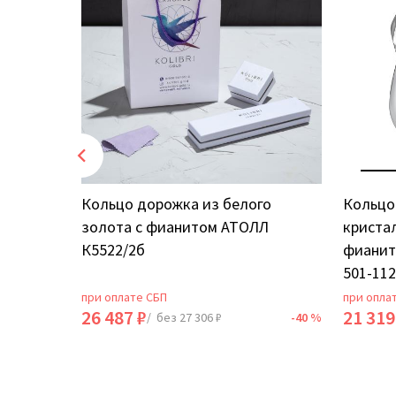
 с
Кольцо дорожка из белого
Кольцо 
I20868D
золота с фианитом АТОЛЛ
кристал
К5522/2б
фианит
501-112
при оплате СБП
при опла
26 487 ₽
21 319
-40 %
/ без 27 306 ₽
-40 %