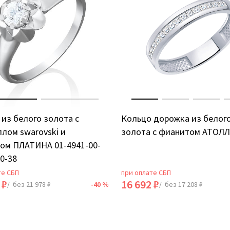
из белого золота с
Кольцо дорожка из белог
лом swarovski и
золота с фианитом АТОЛЛ
ом ПЛАТИНА 01-4941-00-
0-38
те СБП
при оплате СБП
 ₽
16 692 ₽
/ без 21 978 ₽
-40 %
/ без 17 208 ₽