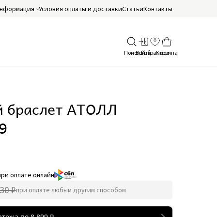
нформация
Условия оплаты и доставки
Статьи
Контакты
й браслет АТОЛЛ
9
при оплате онлайн
30 ₽
при оплате любым другим способом
атежа по
8 899
₽