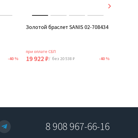
Золотой браслет SANIS 02-708434
Золотой
1б40411
при оплате СБП
при оплат
19 922 ₽
103 690
-40 %
/ без 20 538 ₽
-40 %
8 908 967-66-16