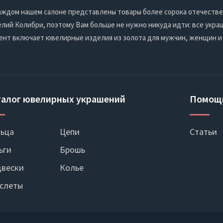
 каждом нашем салоне представлены товары более сорока отечеств
ий Колибри, поэтому Вам больше не нужно никуда идти: все украш
ент включает ювелирные изделия из золота для мужчин, женщин и
талог ювелирных украшений
Помощ
ьца
Цепи
Статьи
ьги
Брошь
вески
Колье
слеты