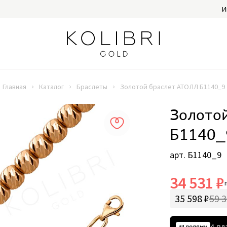
И
Главная
Каталог
Браслеты
Золотой браслет АТОЛЛ Б1140_9
Золото
Б1140_
арт. Б1140_9
34 531 ₽
35 598 ₽
59 3
4 пл