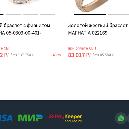
й браслет с фианитом
Золотой жесткий браслет
А 05-0303-00-401-
МАГНАТ А 022169
те СБП
при оплате СБП
2 ₽
83 017 ₽
/ без 137 754 ₽
-40 %
/ без 85 584 ₽