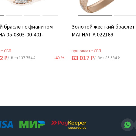
й браслет с фианитом
Золотой жесткий браслет
А 05-0303-00-401-
МАГНАТ А 022169
те СБП
при оплате СБП
2 ₽
83 017 ₽
/ без 137 754 ₽
-40 %
/ без 85 584 ₽