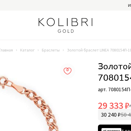
И
Главная
Каталог
Браслеты
Золотой браслет LINEA 7080154П-1
Золотой
708015
арт. 7080154П
29 333 ₽
30 240 ₽
50 4
4 пл