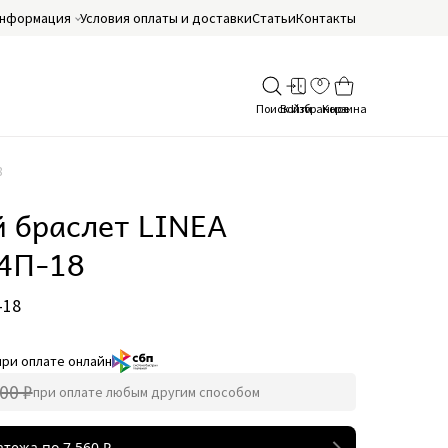
нформация
Условия оплаты и доставки
Статьи
Контакты
8
 браслет LINEA
4П-18
-18
при оплате онлайн
00 ₽
при оплате любым другим способом
атежа по
7 560
₽