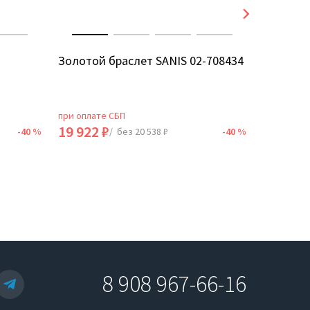
Золотой браслет SANIS 02-708434
Золотой
1б40411
при оплате СБП
при оплат
19 922 ₽
103 690
-40 %
/ без 20 538 ₽
-40 %
8 908 967-66-16