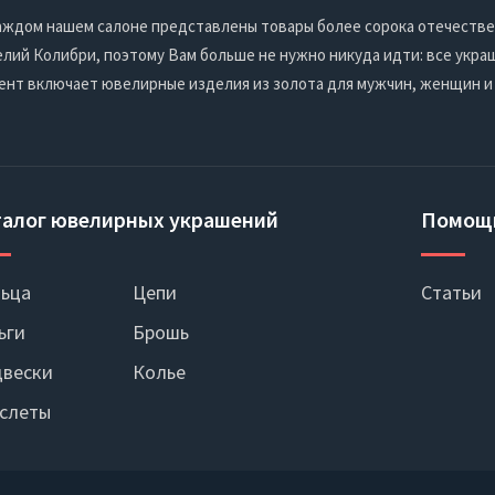
 каждом нашем салоне представлены товары более сорока отечеств
ий Колибри, поэтому Вам больше не нужно никуда идти: все украш
ент включает ювелирные изделия из золота для мужчин, женщин и
талог ювелирных украшений
Помощ
ьца
Цепи
Статьи
ьги
Брошь
вески
Колье
слеты